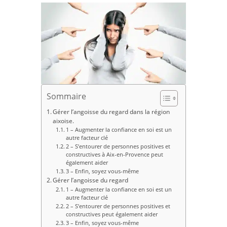
Sommaire
Gérer l’angoisse du regard dans la région
aixoise.
1 – Augmenter la confiance en soi est un
autre facteur clé
2 – S’entourer de personnes positives et
constructives à Aix-en-Provence peut
également aider
3 – Enfin, soyez vous-même
Gérer l’angoisse du regard
1 – Augmenter la confiance en soi est un
autre facteur clé
2 – S’entourer de personnes positives et
constructives peut également aider
3 – Enfin, soyez vous-même