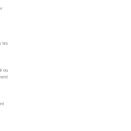
er
s les
é ou
ment
ant