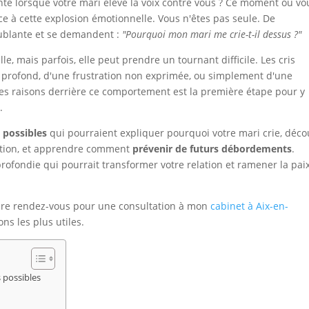
nte lorsque votre mari élève la voix contre vous ? Ce moment où vo
e à cette explosion émotionnelle. Vous n'êtes pas seule. De
ublante et se demandent :
"Pourquoi mon mari me crie-t-il dessus ?"
, mais parfois, elle peut prendre un tournant difficile. Les cris
profond, d'une frustration non exprimée, ou simplement d'une
s raisons derrière ce comportement est la première étape pour y
.
 possibles
qui pourraient expliquer pourquoi votre mari crie, déco
uation, et apprendre comment
prévenir de futurs débordements
.
ofondie qui pourrait transformer votre relation et ramener la pai
ndre rendez-vous pour une consultation à mon
cabinet à Aix-en-
ns les plus utiles.
 possibles