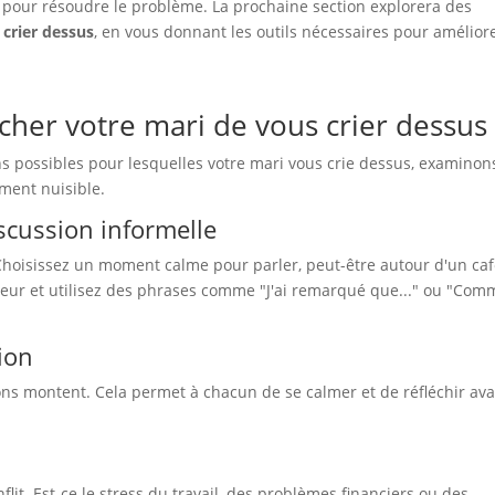
 pour résoudre le problème. La prochaine section explorera des
crier dessus
, en vous donnant les outils nécessaires pour amélior
cher votre mari de vous crier dessus
s possibles pour lesquelles votre mari vous crie dessus, examinon
ment nuisible.
scussion informelle
oisissez un moment calme pour parler, peut-être autour d'un caf
eur et utilisez des phrases comme "J'ai remarqué que..." ou "Com
xion
ons montent. Cela permet à chacun de se calmer et de réfléchir av
it. Est-ce le stress du travail, des problèmes financiers ou des