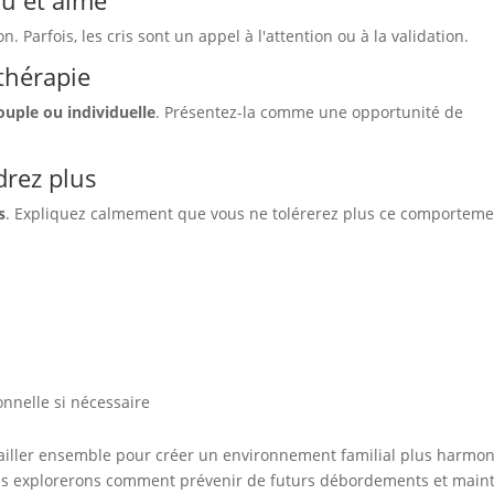
du et aimé
 Parfois, les cris sont un appel à l'attention ou à la validation.
thérapie
ouple ou individuelle
. Présentez-la comme une opportunité de
drez plus
s
. Expliquez calmement que vous ne tolérerez plus ce comportem
onnelle si nécessaire
vailler ensemble pour créer un environnement familial plus harmo
ous explorerons comment prévenir de futurs débordements et main