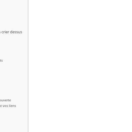
 crier dessus
ts
ouverte
t vos liens